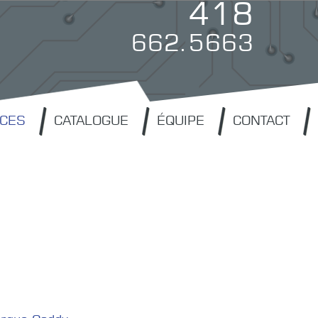
418
662.5663
ICES
CATALOGUE
ÉQUIPE
CONTACT