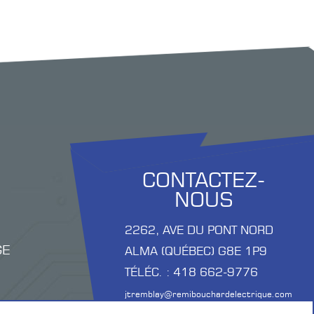
CONTACTEZ-
NOUS
2262, AVE DU PONT NORD
GE
ALMA (QUÉBEC) G8E 1P9
TÉLÉC. : 418 662-9776
jtremblay@remibouchardelectrique.com